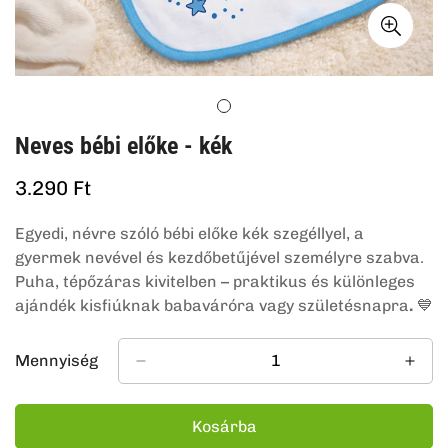
Neves bébi előke - kék
Normál
3.290 Ft
ár
Egyedi, névre szóló bébi előke kék szegéllyel, a
gyermek nevével és kezdőbetűjével személyre szabva.
Puha, tépőzáras kivitelben – praktikus és különleges
ajándék kisfiúknak babaváróra vagy születésnapra
.
💙
Mennyiség
Kosárba