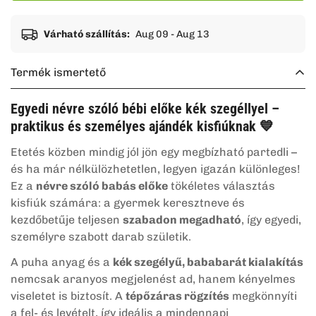
Várható szállítás:
Aug 09 - Aug 13
Termék ismertető
Egyedi névre szóló bébi előke kék szegéllyel –
praktikus és személyes ajándék kisfiúknak 💙
Etetés közben mindig jól jön egy megbízható partedli –
és ha már nélkülözhetetlen, legyen igazán különleges!
Ez a
névre szóló babás előke
tökéletes választás
kisfiúk számára: a gyermek keresztneve és
kezdőbetűje teljesen
szabadon megadható
, így egyedi,
személyre szabott darab születik.
A puha anyag és a
kék szegélyű, bababarát kialakítás
nemcsak aranyos megjelenést ad, hanem kényelmes
viseletet is biztosít. A
tépőzáras rögzítés
megkönnyíti
a fel- és levételt, így ideális a mindennapi