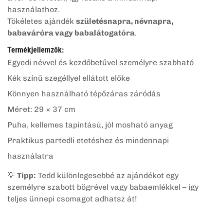
használathoz.
Tökéletes ajándék
születésnapra, névnapra,
babaváróra vagy babalátogatóra
.
Termékjellemzők:
Egyedi névvel és kezdőbetűvel személyre szabható
Kék színű szegéllyel ellátott előke
Könnyen használható tépőzáras záródás
Méret: 29 × 37 cm
Puha, kellemes tapintású, jól mosható anyag
Praktikus partedli etetéshez és mindennapi
használatra
💡
Tipp:
Tedd különlegesebbé az ajándékot egy
személyre szabott bögrével vagy babaemlékkel – így
teljes ünnepi csomagot adhatsz át!