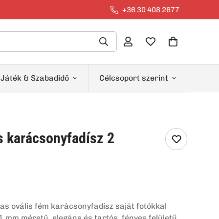
+36 30 408 2677
Játék & Szabadidő
Célcsoport szerint
s karácsonyfadísz 2
las ovális fém karácsonyfadísz saját fotókkal
61 mm méretű, elegáns és tartós, fényes felületű