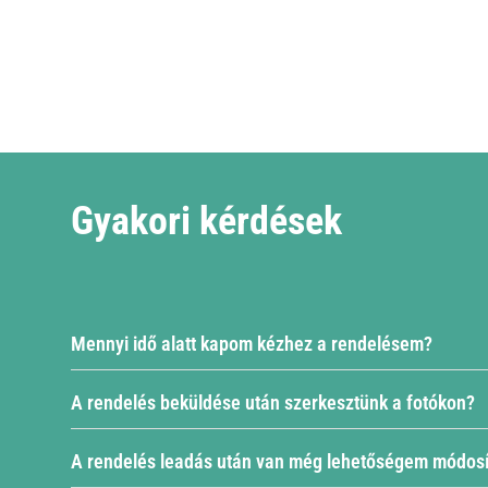
Gyakori kérdések
Mennyi idő alatt kapom kézhez a rendelésem?
A rendelés beküldése után szerkesztünk a fotókon?
A rendelésedet a vásárlást követően, a megrendel
átadjuk a futárszolgálatnak. A futár ezután kisz
A rendelés leadás után van még lehetőségem módosí
ballagáskor, a gyártási idő kis mértékben megho
A rendelés leadása után a szerkesztett fotókat má