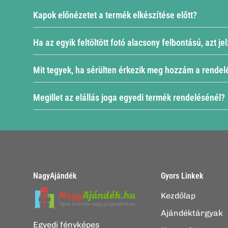
kész terméken is szeretnéd látni.
Kapok előnézetet a termék elkészítése előtt?
Igen, a vásárlást követő 4 órán belül még van lehe
Fotó cseréje egy másikra
Ha az egyik feltöltött fotó alacsony felbontású, azt je
Az interaktív szerkesztőnkben azonnal láthatod, h
Szöveg vagy idézet módosítása
Mit tegyek, ha sérülten érkezik meg hozzám a rende
Igen, minden esetben ellenőrizzük a fotók minősé
címen.
Megillet az elállás joga egyedi termék rendelésénél?
Sajnáljuk, ha a termék sérülten érkezett! Termész
egy fotót a sérülésről is, hogy minél gyorsabban i
Mivel minden termékünk egyedi megrendelésre készül
szabottak. Emiatt a jogszabály szerint az ilyen, k
megrendelést lemondani vagy a csomag átvételét 
NagyAjándék
Gyors Linkek
Kezdőlap
Ajándéktárgyak
Egyedi fényképes