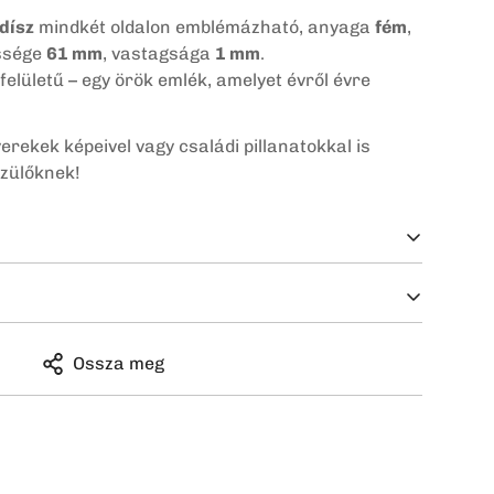
dísz
mindkét oldalon emblémázható, anyaga
fém
,
essége
61 mm
, vastagsága
1 mm
.
felületű – egy örök emlék, amelyet évről évre
erekek képeivel vagy családi pillanatokkal is
szülőknek!
5 Ft
árgyak pontosan olyanok legyen, amilyeneknek
Ossza meg
üggően változhat. Részletek:
Szállítási információk
)
ben kérjük, hogy nagy felbontású, eredeti
terméktől függően
2–5 munkanapot
vesz igénybe,
oldalunkra – legalább 1080 × 1080 pixel méretben,
azon dolgoznak, hogy rendelésed a lehető
p nagyobb méretben is tiszta és éles marad.
zád.