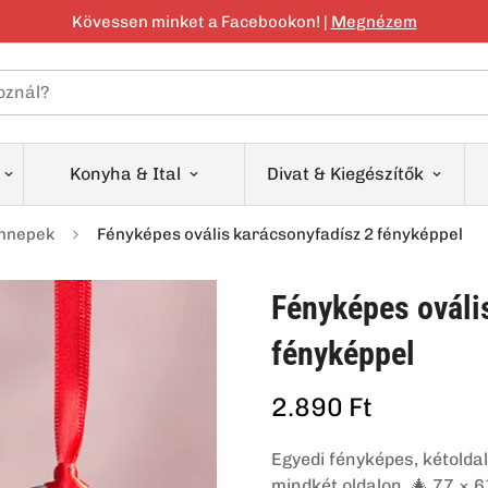
Kövessen minket a Facebookon! |
Megnézem
oznál?
Konyha & Ital
Divat & Kiegészítők
Ünnepek
Fényképes ovális karácsonyfadísz 2 fényképpel
Fényképes ováli
fényképpel
2.890 Ft
Normál
ár
Egyedi fényképes, kétolda
mindkét oldalon. 🎄 77 × 