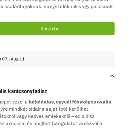
ndék családtagoknak, nagyszülőknek vagy pároknak
Kosárba
 07 - Aug 11
lis karácsonyfadísz
nepet ezzel a
kétoldalas, egyedi fényképes ovális
lyre mindkét oldalra saját fotó kerülhet.
átokról vagy kedves emlékekről – ez a dísz
az arcokra, és meghitt hangulatot varázsol a