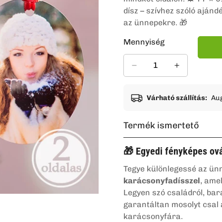
dísz – szívhez szóló ajá
az ünnepekre. 🎁
Mennyiség
Várható szállítás:
Aug
Termék ismertető
🎁 Egyedi fényképes ová
Tegye különlegessé az ün
karácsonyfadísszel
, ame
Legyen szó családról, bar
garantáltan mosolyt csal 
karácsonyfára.