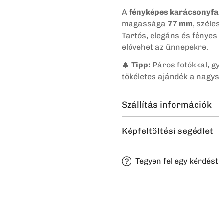
A
fényképes karácsonyfa
magassága
77 mm
, szél
Tartós, elegáns és fényes 
elővehet az ünnepekre.
🎄
Tipp:
Páros fotókkal, gy
tökéletes ajándék a nagy
Szállítás információk
MPL Futárszolgálat
Képfeltöltési segédlet
Házhozszállítás díja:
1.89
Célunk, hogy az ajándékt
Tegyen fel egy kérdést
(A díj a csomag súlyától f
elképzelted.
A legjobb eredmény érdeké
A csomagok előkészítése 
fényképeket tölts fel web
de munkatársaink mindig 
tömörítés nélkül. Így a ké
leghamarabb eljusson hoz