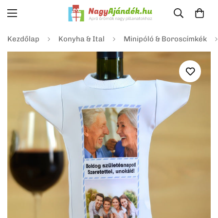
Kezdőlap
Konyha & Ital
Minipóló & Boroscímkék