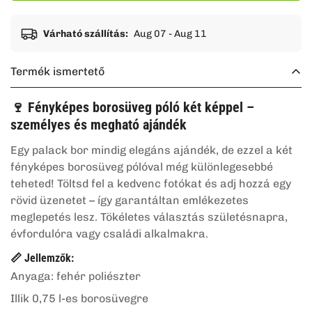
Várható szállítás:
Aug 07 - Aug 11
Termék ismertető
🍷 Fényképes borosüveg póló két képpel –
személyes és megható ajándék
Egy palack bor mindig elegáns ajándék, de ezzel a két
fényképes borosüveg pólóval még különlegesebbé
teheted! Töltsd fel a kedvenc fotókat és adj hozzá egy
rövid üzenetet – így garantáltan emlékezetes
meglepetés lesz. Tökéletes választás születésnapra,
évfordulóra vagy családi alkalmakra.
📏 Jellemzők:
Anyaga: fehér poliészter
Illik 0,75 l-es borosüvegre