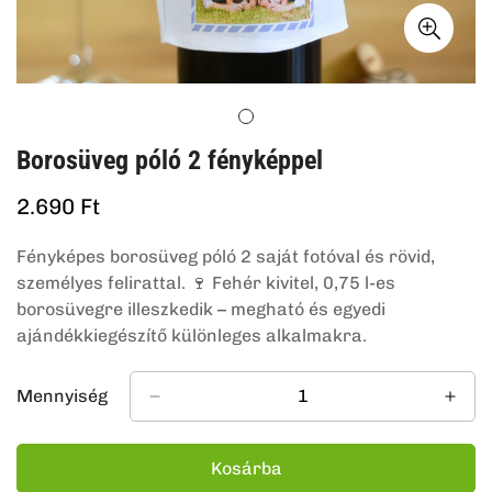
Borosüveg póló 2 fényképpel
Normál
2.690 Ft
ár
Fényképes borosüveg póló 2 saját fotóval és rövid,
személyes felirattal. 🍷 Fehér kivitel, 0,75 l-es
borosüvegre illeszkedik – megható és egyedi
ajándékkiegészítő különleges alkalmakra.
Mennyiség
Kosárba